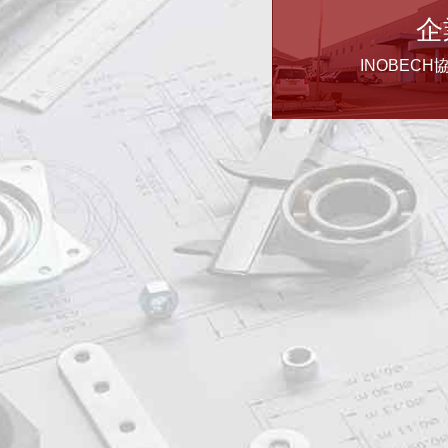
企
INOBEC