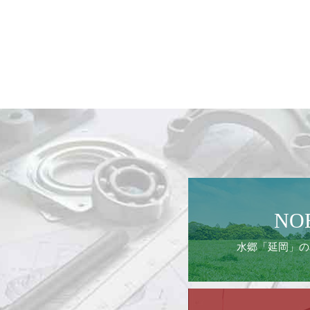
NO
水郷「延岡」の