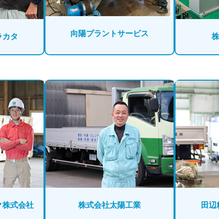
向陽プラントサービス
ラカタ
株
ク株式会社
株式会社
太陽工業
田辺