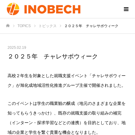
TOPICS
トピックス
２０２５年 チャレサポウィーク
ホーム
2025.02.19
２０２５年 チャレサポウィーク
高校２年生を対象とした就職支援イベント「チャレサポウィー
ク」が旭化成地域活性化推進グループ主催で開催されました。
このイベントは学生の職業観の醸成（地元のさまざまな企業を
知ってもらうきっかけ）、既存の就職支援の取り組みの補完
（インターン・探求学習などとの連携）を目的としており、地
域の企業と学生を繋ぐ貴重な機会となりました。