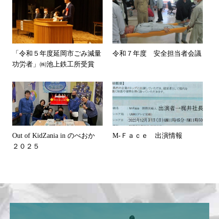
「令和５年度延岡市ごみ減量
令和７年度 安全担当者会議
功労者」㈱池上鉄工所受賞
Out of KidZania in のべおか
M-Ｆａｃｅ 出演情報
２０２５