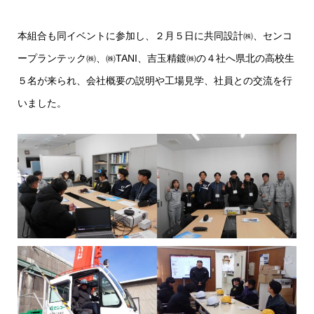
本組合も同イベントに参加し、２月５日に共同設計㈱、センコ
ープランテック㈱、㈱TANI、吉玉精鍍㈱の４社へ県北の高校生
５名が来られ、会社概要の説明や工場見学、社員との交流を行
いました。