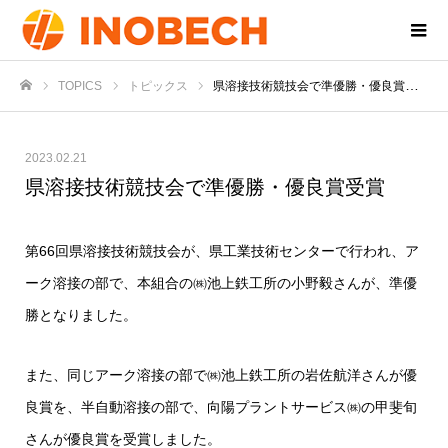
TOPICS
トピックス
県溶接技術競技会で準優勝・優良賞受賞
ホーム
2023.02.21
県溶接技術競技会で準優勝・優良賞受賞
第66回県溶接技術競技会が、県工業技術センターで行われ、ア
ーク溶接の部で、本組合の㈱池上鉄工所の小野毅さんが、準優
勝となりました。
また、同じアーク溶接の部で㈱池上鉄工所の岩佐航洋さんが優
良賞を、半自動溶接の部で、向陽プラントサービス㈱の甲斐旬
さんが優良賞を受賞しました。