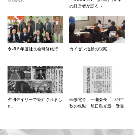
の経営者が語る～
令和６年度社長会研修旅行
カイゼン活動の視察
夕刊デイリーで紹介されまし
㈱修電舎 一瀬会長「2024年
た。
秋の叙勲」旭日単光章 受賞